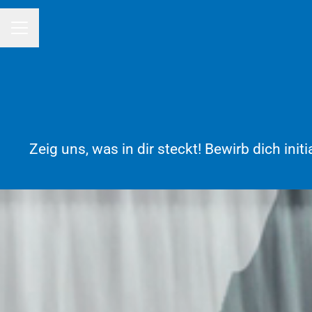
KARRIEREMENÜ
Zeig uns, was in dir steckt! Bewirb dich ini