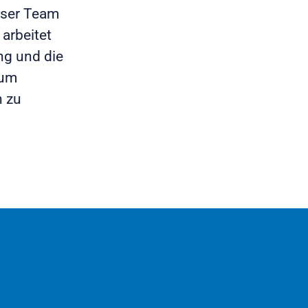
nser Team
arbeitet
ng und die
 um
n zu