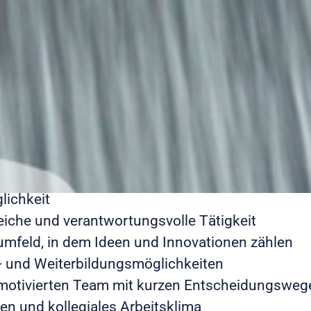
l unseres Teams werden, findest aber aktuell k
irb dich initiativ! Wir sind immer auf der Suche 
sönlichkeiten, die unser Unternehmen bereicher
 was wir Dir bieten
Einarbeitungsphase und umfassende Schulungen
ines zukunftsorientierten und nachhaltigen Bere
lichkeit
che und verantwortungsvolle Tätigkeit
umfeld, in dem Ideen und Innovationen zählen
s- und Weiterbildungsmöglichkeiten
 motivierten Team mit kurzen Entscheidungsweg
en und kollegiales Arbeitsklima