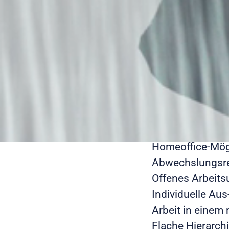
Du möchtest Tei
Stelle? Dann bew
engagierten Per
Unser Angebot -
Strukturierte 
Mitgestaltung e
Homeoffice-Mög
Abwechslungsrei
Offenes Arbeits
Individuelle Au
Arbeit in einem
Flache Hierarchi