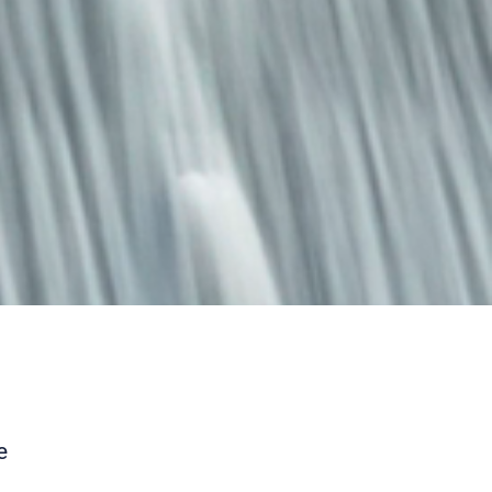
eine passende
nach
n.
ichs
e