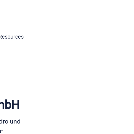
Resources
GmbH
ydro und
n-